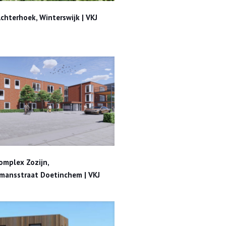
 Achterhoek, Winterswijk | VKJ
chterhoek, Winterswijk | VKJ
sstraat Doetinchem | VKJ
omplex Zozijn,
rmansstraat Doetinchem | VKJ