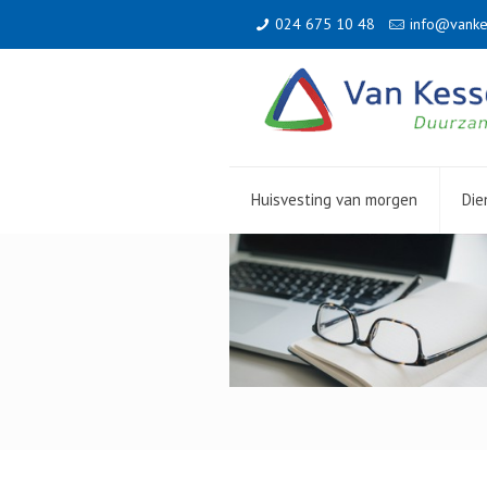
024 675 10 48
info@vanke
Huisvesting van morgen
Die