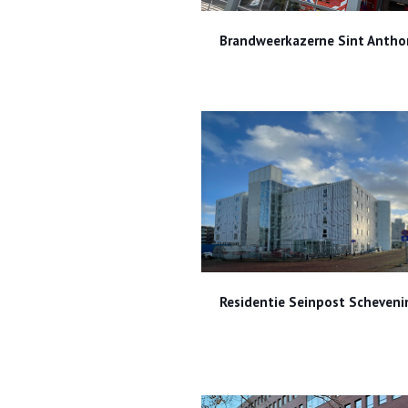
Brandweerkazerne Sint Anth
Brandweerkazerne Sint Antho
Residentie Seinpost Scheveni
Residentie Seinpost Scheven