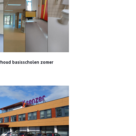
houd basisscholen zomer 2023
houd basisscholen zomer