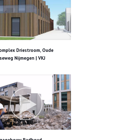
weg Nijmegen | VKJ
omplex Driestroom, Oude
seweg Nijmegen | VKJ
t, Nijmegen | VKJ
ozagebouw Radboud