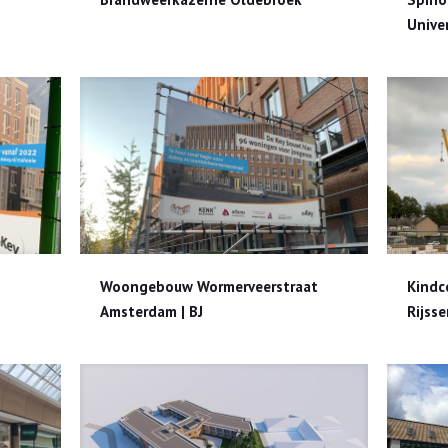
Univer
rdam | BJ
Woongebouw Wormerveerstraat Amsterdam | BJ
Kindc
Woongebouw Wormerveerstraat
Kindc
Amsterdam | BJ
Rijsse