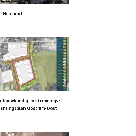
Senzer Helmond
r Helmond
bestemmings- en inrichtingsplan Oostrum-Oost | BW
nbouwkundig, bestemmings-
richtingsplan Oostrum-Oost |