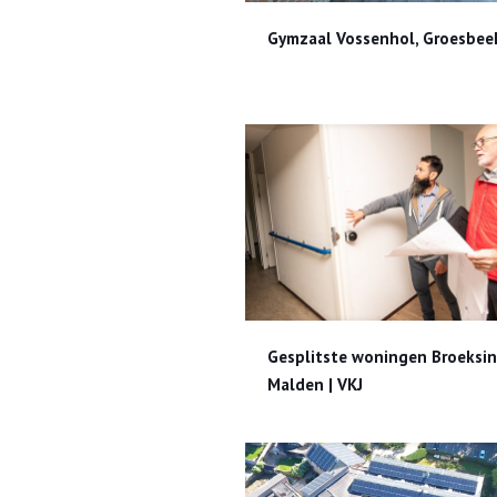
Gymzaal Vossenhol, Groesbeek
Gymzaal Vossenhol, Groesbeek
Gesplitste woningen Broeksingel Malden | VKJ
Gesplitste woningen Broeksin
Malden | VKJ