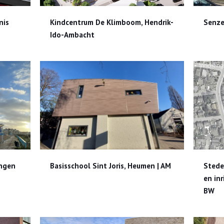
onis
Kindcentrum De Klimboom, Hendrik-Ido-Ambacht
nis
Kindcentrum De Klimboom, Hendrik-
Senze
Ido-Ambacht
ngen
Basisschool Sint Joris, Heumen | AM
Stedenbouwkundig, 
ingen
Basisschool Sint Joris, Heumen | AM
Stede
en in
BW