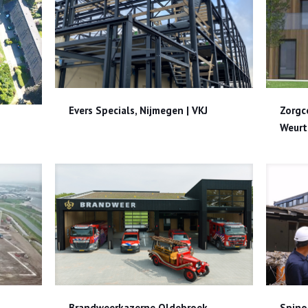
Evers Specials, Nijmegen | VKJ
Zorgcomplex Driestroom, Oude Weurtse
Evers Specials, Nijmegen | VKJ
Zorgc
KJ
Weurt
Brandweerkazerne Oldebroek
Spinozagebouw Radboud Universitei
Brandweerkazerne Oldebroek
Spin