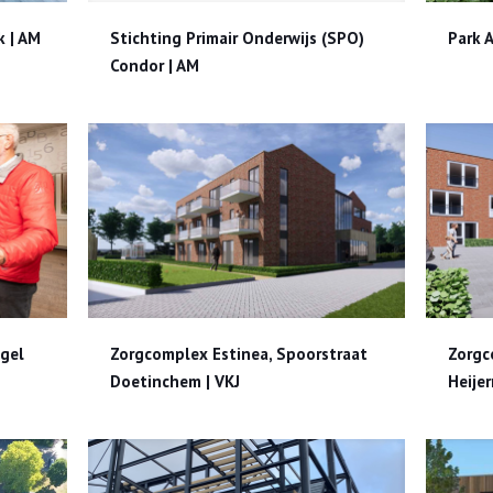
 | AM
Stichting Primair Onderwijs (SPO) Condor | AM
Park
 | AM
Stichting Primair Onderwijs (SPO)
Park A
Condor | AM
Zorgcomplex Estinea, Spoorstraat Doetinchem | VKJ
Zorgcomplex Zozijn, Heijerman
gel
Zorgcomplex Estinea, Spoorstraat
Zorgc
Doetinchem | VKJ
Heije