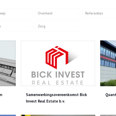
wijs
Overheid
Referenties
n
Zorg
wen
Samenwerkingsovereenkomst Bick Invest Real Estate b.v.
en
Samenwerkingsovereenkomst Bick
Quant
Invest Real Estate b.v.