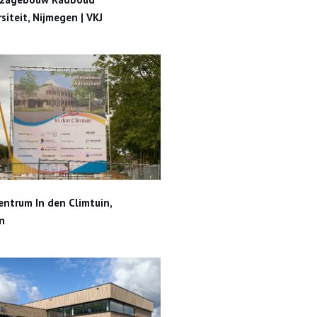
siteit, Nijmegen | VKJ
entrum In den Climtuin, Rijssen
entrum In den Climtuin,
n