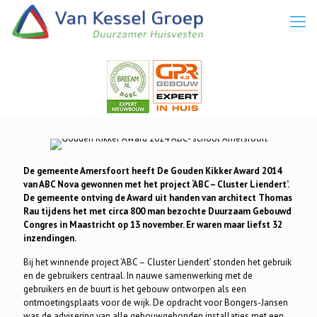
De gemeente Amersfoort heeft De Gouden Kikker Award 2014
van ABC Nova gewonnen met het project ‘ABC – Cluster Liendert’.
De gemeente ontving de Award uit handen van architect Thomas
Rau tijdens het met circa 800 man bezochte Duurzaam Gebouwd
Congres in Maastricht op 13 november. Er waren maar liefst 32
inzendingen.
Bij het winnende project ‘ABC – Cluster Liendert’ stonden het gebruik
en de gebruikers centraal. In nauwe samenwerking met de
gebruikers en de buurt is het gebouw ontworpen als een
ontmoetingsplaats voor de wijk. De opdracht voor Bongers-Jansen
was de advisering van alle gebouwgebonden installaties met een