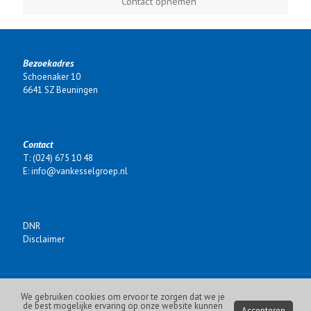
Contact opnemen
Bezoekadres
Schoenaker 10
6641 SZ Beuningen
Contact
T: (024) 675 10 48
E: info@vankesselgroep.nl
DNR
Disclaimer
We gebruiken cookies om ervoor te zorgen dat we je
Eigendom van De Van Kessel Groep | gemaakt door
Premium Online
de best mogelijke ervaring op onze website kunnen
Accepteren