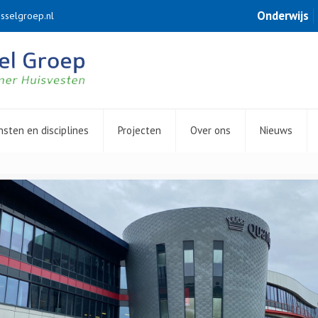
Onderwijs
sselgroep.nl
nsten en disciplines
Projecten
Over ons
Nieuws