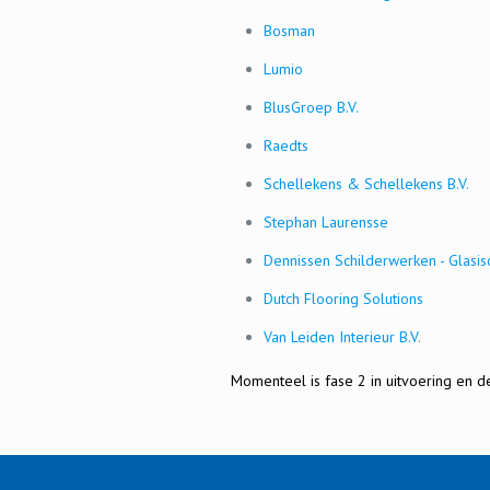
Bosman
Lumio
BlusGroep B.V.
Raedts
Schellekens & Schellekens B.V.
Stephan Laurensse
Dennissen Schilderwerken - Glasis
Dutch Flooring Solutions
Van Leiden Interieur B.V
.
Momenteel is fase 2 in uitvoering en 