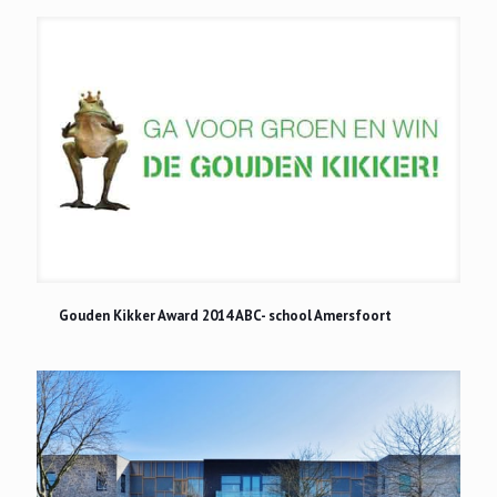
Gouden Kikker Award 2014 ABC- school Amersfoort
Gouden Kikker Award 2014 ABC- school Amersfoort